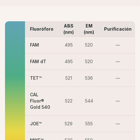
ABS
EM
Fluoróforo
Purificación
(nm)
(nm)
FAM
495
520
—
FAM dT
495
520
—
TET™
521
536
—
CAL
Fluor®
522
544
—
Gold 540
JOE™
529
555
—