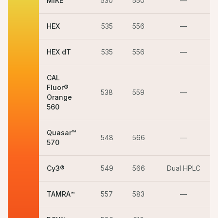
MIKE™
530
550
—
HEX
535
556
—
HEX dT
535
556
—
CAL
Fluor®
538
559
—
Orange
560
Quasar™
548
566
—
570
Cy3®
549
566
Dual HPLC
TAMRA™
557
583
—