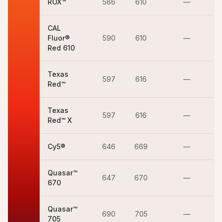
ROX™
586
610
—
CAL
Fluor®
590
610
—
Red 610
Texas
597
616
—
Red™
Texas
597
616
—
Red™ X
Cy5®
646
669
—
Quasar™
647
670
—
670
Quasar™
690
705
—
705