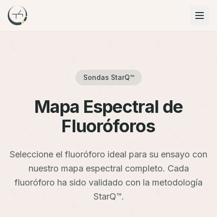
T
A
C
G
A
G
T
Sondas StarQ™
C
T
Mapa Espectral de
G
C
G
A
Fluoróforos
A
G
T
T
Seleccione el fluoróforo ideal para su ensayo con
C
nuestro mapa espectral completo. Cada
fluoróforo ha sido validado con la metodología
StarQ™.