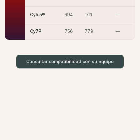
Cy5.5®
694
711
—
Cy7®
756
779
—
Consultar compatibilidad con su equipo