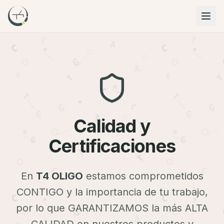
T
A
C
G
A
G
T
C
T
G
C
G
A
Calidad y
A
G
Certificaciones
T
T
C
En
T4 OLIGO
estamos comprometidos
CONTIGO y la importancia de tu trabajo,
por lo que GARANTIZAMOS la más ALTA